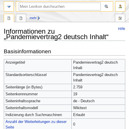
mehr
Hilfe
Informationen zu
„Pandemievertrag2 deutsch Inhalt“
Zur
Zur
Basisinformationen
Navigation
Suche
springen
springen
Anzeigetitel
Pandemievertrag2 deutsch
Inhalt
Standardsortierschlüssel
Pandemievertrag2 deutsch
Inhalt
Seitenlänge (in Bytes)
2.759
Seitenkennnummer
19
Seiteninhaltssprache
de - Deutsch
Seiteninhaltsmodell
Wikitext
Indizierung durch Suchmaschinen
Erlaubt
Anzahl der Weiterleitungen zu dieser
0
Seite