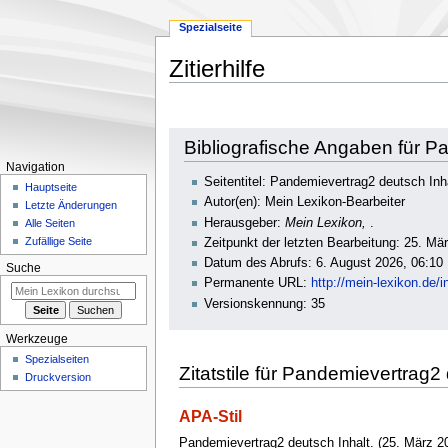
Spezialseite
Zitierhilfe
Zur
Zur
Bibliografische Angaben für P
Navigation
Suche
Navigation
springen
springen
Seitentitel: Pandemievertrag2 deutsch Inh
Hauptseite
Autor(en): Mein Lexikon-Bearbeiter
Letzte Änderungen
Herausgeber:
Mein Lexikon,
.
Alle Seiten
Zufällige Seite
Zeitpunkt der letzten Bearbeitung: 25. M
Datum des Abrufs: 6. August 2026, 06:10
Suche
Permanente URL:
http://mein-lexikon.de
Versionskennung: 35
Werkzeuge
Spezialseiten
Zitatstile für Pandemievertrag2
Druckversion
APA-Stil
Pandemievertrag2 deutsch Inhalt. (25. März 2