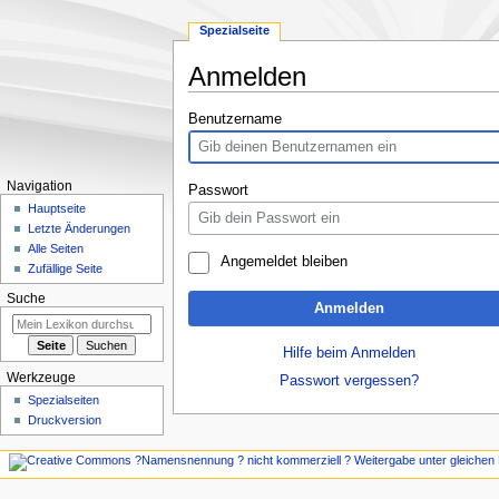
Spezialseite
Anmelden
Zur
Zur
Benutzername
Navigation
Suche
springen
springen
Navigation
Passwort
Hauptseite
Letzte Änderungen
Alle Seiten
Angemeldet bleiben
Zufällige Seite
Suche
Anmelden
Hilfe beim Anmelden
Werkzeuge
Passwort vergessen?
Spezialseiten
Druckversion